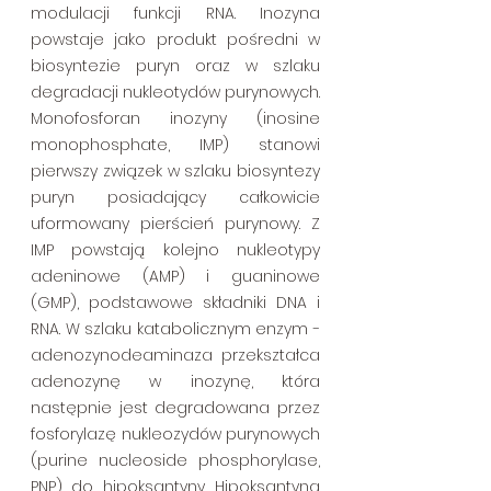
modulacji funkcji RNA. Inozyna 
powstaje jako produkt pośredni w 
biosyntezie puryn oraz w szlaku 
degradacji nukleotydów purynowych. 
Monofosforan inozyny (inosine 
monophosphate, IMP) stanowi 
pierwszy związek w szlaku biosyntezy 
puryn posiadający całkowicie 
uformowany pierścień purynowy. Z 
IMP powstają kolejno nukleotypy 
adeninowe (AMP) i guaninowe 
(GMP), podstawowe składniki DNA i 
RNA. W szlaku katabolicznym enzym - 
adenozynodeaminaza przekształca 
adenozynę w inozynę, która 
następnie jest degradowana przez 
fosforylazę nukleozydów purynowych 
(purine nucleoside phosphorylase, 
PNP) do hipoksantyny. Hipoksantyna 