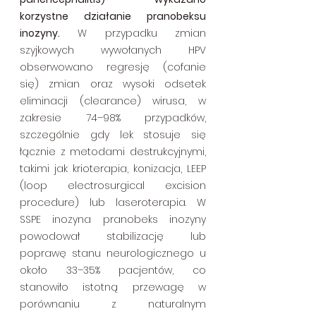
korzystne działanie pranobeksu 
inozyny.
 W przypadku zmian 
szyjkowych wywołanych HPV 
obserwowano regresję (cofanie 
się) zmian oraz wysoki odsetek 
eliminacji (clearance) wirusa, w 
zakresie 74–98% przypadków, 
szczególnie gdy lek stosuje się 
łącznie z metodami destrukcyjnymi, 
takimi jak krioterapia, konizacja, LEEP 
(loop electrosurgical excision 
procedure) lub laseroterapia. W 
SSPE inozyna pranobeks inozyny 
powodował stabilizację lub 
poprawę stanu neurologicznego u 
około 33–35% pacjentów, co 
stanowiło istotną przewagę w 
porównaniu z naturalnym 