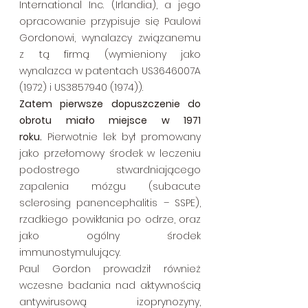
International Inc. (Irlandia), a jego 
opracowanie przypisuje się Paulowi 
Gordonowi, wynalazcy związanemu 
z tą firmą (wymieniony jako 
wynalazca w patentach US3646007A 
(1972) i US3857940 (1974)). 
Zatem pierwsze dopuszczenie do 
obrotu miało miejsce w 1971 
roku.
 Pierwotnie lek był promowany 
jako przełomowy środek w leczeniu 
podostrego stwardniającego 
zapalenia mózgu (subacute 
sclerosing panencephalitis – SSPE), 
rzadkiego powikłania po odrze, oraz 
jako ogólny środek 
immunostymulujący.
Paul Gordon prowadził również 
wczesne badania nad aktywnością 
antywirusową izoprynozyny, 