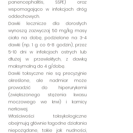
panencephalitis, SSPE) oraz 
wspomagająco w infekcjach dróg 
oddechowych.
Dawki lecznicze dla dorosłych 
wynoszą zazwyczaj 50 mg/kg masy 
ciała na dobę, podzielone na 3-4 
dawki (np. 1 g co 6-8 godzin), przez 
5-10 dni w infekcjach ostrych lub 
dłużej w przewlekłych, z dawką 
maksymalną do 4 g/dobę. 
Dawki toksyczne nie są precyzyjnie 
określone, ale nadmiar może 
prowadzić do hiperurykemii 
(zwiększonego stężenia kwasu 
moczowego we krwi) i kamicy 
nerkowej. 
Właściwości toksykologiczne 
obejmują głównie łagodne działania 
niepożądane, takie jak nudności, 