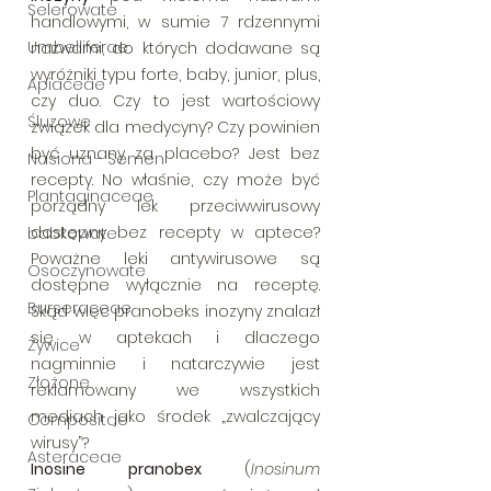
Selerowate
handlowymi, w sumie 7 rdzennymi 
Umbelliferae
nazwami, do których dodawane są 
wyróżniki typu forte, baby, junior, plus, 
Apiaceae
czy duo. Czy to jest wartościowy 
Śluzowe
związek dla medycyny? Czy powinien 
być uznany za placebo? Jest bez 
Nasiona - Semen
recepty. No właśnie, czy może być 
Plantaginaceae
porządny lek przeciwwirusowy 
dostępny bez recepty w aptece? 
babkowate
Poważne leki antywirusowe są 
Osoczynowate
dostępne wyłącznie na receptę. 
Burseraceae
Skąd więc pranobeks inozyny znalazł 
się w aptekach i dlaczego 
Żywice
nagminnie i natarczywie jest 
Złożone
reklamowany we wszystkich 
mediach jako środek „zwalczający 
Compositae
wirusy”?
Asteraceae
Inosine pranobex 
(
Inosinum 