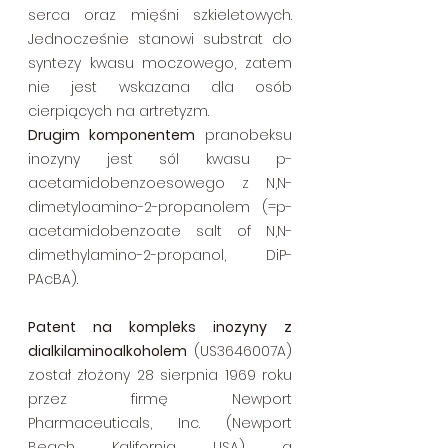
serca oraz mięśni szkieletowych. 
Jednocześnie stanowi substrat do 
syntezy kwasu moczowego, zatem 
nie jest wskazana dla osób 
cierpiących na artretyzm.
Drugim komponentem
 pranobeksu 
inozyny jest sól kwasu p-
acetamidobenzoesowego z N,N-
dimetyloamino-2-propanolem (=p-
acetamidobenzoate salt of N,N-
dimethylamino-2-propanol, DiP-
PAcBA).
Patent na kompleks inozyny z 
dialkilaminoalkoholem
 (US3646007A) 
został złożony 28 sierpnia 1969 roku 
przez firmę Newport 
Pharmaceuticals, Inc. (Newport 
Beach, Kalifornia, USA), a 