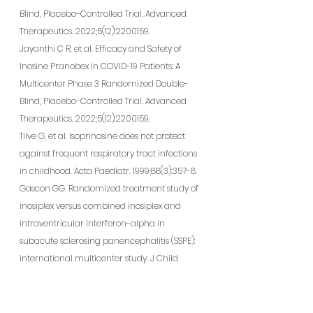
Blind, Placebo-Controlled Trial. Advanced 
Therapeutics. 2022;5(12):2200159.
Jayanthi C R, et al. Efficacy and Safety of 
Inosine Pranobex in COVID-19 Patients: A 
Multicenter Phase 3 Randomized Double-
Blind, Placebo-Controlled Trial. Advanced 
Therapeutics. 2022;5(12):2200159.
Tilve G, et al. Isoprinosine does not protect 
against frequent respiratory tract infections 
in childhood. Acta Paediatr. 1999;88(3):357-8.
Gascon GG. Randomized treatment study of 
inosiplex versus combined inosiplex and 
intraventricular interferon-alpha in 
subacute sclerosing panencephalitis (SSPE): 
international multicenter study. J Child 
Neurol. 2003;18(2):93-8.
Kovachev S. A Review on Inosine Pranobex 
Immunotherapy for Cervical HPV-Positive 