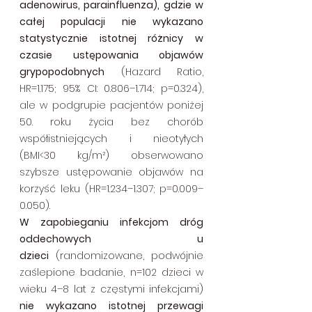
adenowirus, parainfluenza), gdzie w 
całej populacji nie wykazano 
statystycznie istotnej różnicy w 
czasie ustępowania objawów 
grypopodobnych
 (Hazard Ratio, 
HR=1.175; 95% CI: 0.806–1.714; p=0.324), 
ale w podgrupie pacjentów poniżej 
50. roku życia bez chorób 
współistniejących i nieotyłych 
(BMI<30 kg/m²) obserwowano 
szybsze ustępowanie objawów na 
korzyść leku (HR=1.234–1.307; p=0.009–
0.050).
W zapobieganiu infekcjom dróg 
oddechowych u 
dzieci
 (randomizowane, podwójnie 
zaślepione badanie, n=102 dzieci w 
wieku 4–8 lat z częstymi infekcjami) 
nie wykazano istotnej przewagi 