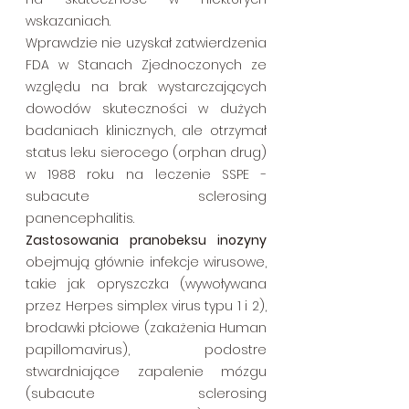
wskazaniach. 
Wprawdzie nie uzyskał zatwierdzenia 
FDA w Stanach Zjednoczonych ze 
względu na brak wystarczających 
dowodów skuteczności w dużych 
badaniach klinicznych, ale otrzymał 
status leku sierocego (orphan drug) 
w 1988 roku na leczenie SSPE - 
subacute sclerosing 
panencephalitis.
Zastosowania pranobeksu inozyny
obejmują głównie infekcje wirusowe, 
takie jak opryszczka (wywoływana 
przez Herpes simplex virus typu 1 i 2), 
brodawki płciowe (zakażenia Human 
papillomavirus), podostre 
stwardniające zapalenie mózgu 
(subacute sclerosing 