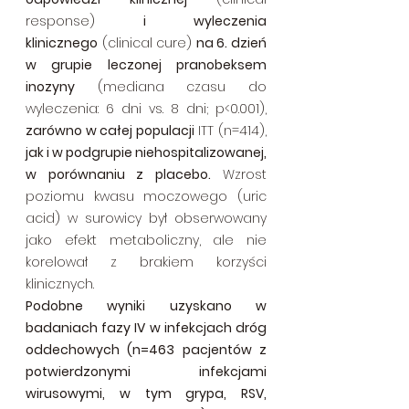
response) 
i wyleczenia 
klinicznego
 (clinical cure) 
na 6. dzień 
w grupie leczonej pranobeksem 
inozyny
 (mediana czasu do 
wyleczenia: 6 dni vs. 8 dni; p<0.001), 
zarówno w całej populacji
 ITT (n=414), 
jak i w podgrupie niehospitalizowanej, 
w porównaniu z placebo.
 Wzrost 
poziomu kwasu moczowego (uric 
acid) w surowicy był obserwowany 
jako efekt metaboliczny, ale nie 
korelował z brakiem korzyści 
klinicznych.
Podobne wyniki uzyskano w 
badaniach fazy IV w infekcjach dróg 
oddechowych (n=463 pacjentów z 
potwierdzonymi infekcjami 
wirusowymi, w tym grypa, RSV, 