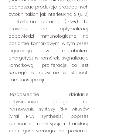
podnosząc produkcję prozapalnych 
cytokin, takich jak interleukina-2 (IL-2) 
i interferon gamma (IFN-γ). To 
prowadzi do optymalizacji 
odpowiedzi immunologicznej na 
poziomie komórkowym, w tym przez 
ingerencję w metabolizm 
energetyczny komórek, sygnalizację 
komórkową i proliferację, co jest 
szczególnie korzystne w stanach 
immunosupresji.
Bezpośrednie działanie 
antywirusowe polega na 
hamowaniu syntezy RNA wirusów 
(viral RNA synthesis) poprzez 
zakłócanie transkrypcji i translacji 
kodu genetycznego na poziomie 