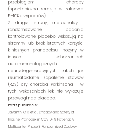
przebiegiem choroby 
(spontaniczna remisja w zaledwie 
5–10% przypadków).
Z drugiej strony, metaanalizy i 
randomizowane badania 
kontrolowane placebo wskazują na 
skromny lub brak istotnych korzyści 
klinicznych pranobeksu inozyny w 
innych schorzeniach 
autoimmunologicznych i 
neurodegeneracyjnych, takich jak 
reumatoidalne zapalenie stawów 
(RZS) czy choroba Parkinsona – w 
tych wskazaniach lek nie wykazuje 
przewagi nad placebo.
Patrz publikacje:
Jayanthi C R, et al. Efficacy and Safety of 
Inosine Pranobex in COVID-19 Patients: A 
Multicenter Phase 3 Randomized Double-