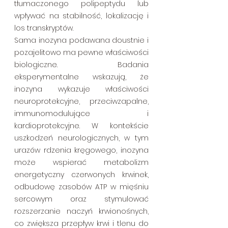
tłumaczonego polipeptydu lub 
wpływać na stabilność, lokalizację i 
los transkryptów.
Sama inozyna podawana doustnie i 
pozajelitowo ma pewne właściwości 
biologiczne. Badania 
eksperymentalne wskazują, że 
inozyna wykazuje właściwości 
neuroprotekcyjne, przeciwzapalne, 
immunomodulujące i 
kardioprotekcyjne. W kontekście 
uszkodzeń neurologicznych, w tym 
urazów rdzenia kręgowego, inozyna 
może wspierać metabolizm 
energetyczny czerwonych krwinek, 
odbudowę zasobów ATP w mięśniu 
sercowym oraz stymulować 
rozszerzanie naczyń krwionośnych, 
co zwiększa przepływ krwi i tlenu do 