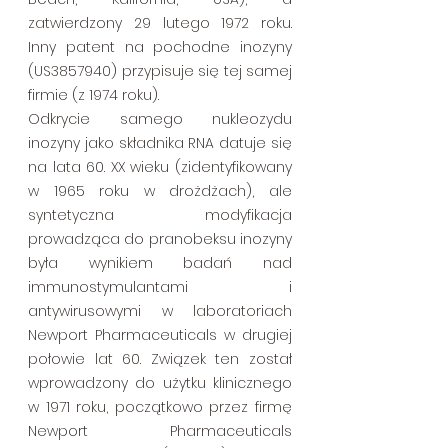
zatwierdzony 29 lutego 1972 roku. 
Inny patent na pochodne inozyny 
(US3857940) przypisuje się tej samej 
firmie (z 1974 roku).
Odkrycie samego nukleozydu 
inozyny jako składnika RNA datuje się 
na lata 60. XX wieku (zidentyfikowany 
w 1965 roku w drożdżach), ale 
syntetyczna modyfikacja 
prowadząca do pranobeksu inozyny 
była wynikiem badań nad 
immunostymulantami i 
antywirusowymi w laboratoriach 
Newport Pharmaceuticals w drugiej 
połowie lat 60. Związek ten został 
wprowadzony do użytku klinicznego 
w 1971 roku, początkowo przez firmę 
Newport Pharmaceuticals 