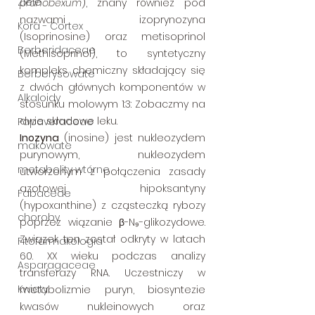
Ziele
pranobexum
), znany również pod 
nazwami izoprynozyna 
Kora - Cortex
(Isoprinosine) oraz metisoprinol 
Berberidaceae
(Methisoprinol), to syntetyczny 
kompleks chemiczny składający się 
Berberysowate
z dwóch głównych komponentów w 
Alkaloidy
stosunku molowym 1:3: Zobaczmy na 
dwie składowe leku. 
Papaveraceae
Inozyna
 (inosine) jest nukleozydem 
makowate
purynowym, nukleozydem 
metabolity wtórne
utworzonym z połączenia zasady 
azotowej hipoksantyny 
Fabaceae
(hypoxanthine) z cząsteczką rybozy 
choroby
poprzez wiązanie β-N₉-glikozydowe. 
Związek ten został odkryty w latach 
Fitofarmakologia
60. XX wieku podczas analizy 
Asparagaceae
transferazy RNA. Uczestniczy w 
Kwiaty
metabolizmie puryn, biosyntezie 
kwasów nukleinowych oraz 