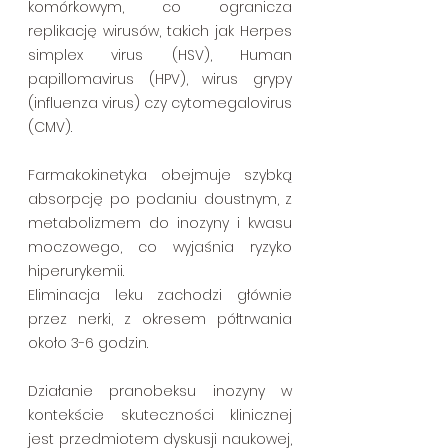
komórkowym, co ogranicza 
replikację wirusów, takich jak Herpes 
simplex virus (HSV), Human 
papillomavirus (HPV), wirus grypy 
(influenza virus) czy cytomegalovirus 
(CMV).
Farmakokinetyka obejmuje szybką 
absorpcję po podaniu doustnym, z 
metabolizmem do inozyny i kwasu 
moczowego, co wyjaśnia ryzyko 
hiperurykemii. 
Eliminacja leku zachodzi głównie 
przez nerki, z okresem półtrwania 
około 3-6 godzin.
Działanie pranobeksu inozyny w 
kontekście skuteczności klinicznej 
jest przedmiotem dyskusji naukowej, 