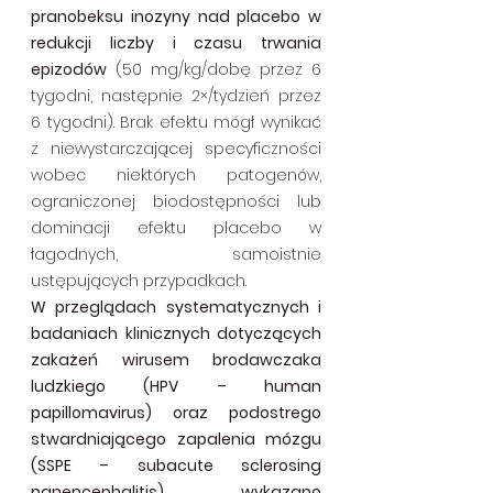
pranobeksu inozyny nad placebo w 
redukcji liczby i czasu trwania 
epizodów
 (50 mg/kg/dobę przez 6 
tygodni, następnie 2×/tydzień przez 
6 tygodni). Brak efektu mógł wynikać 
z niewystarczającej specyficzności 
wobec niektórych patogenów, 
ograniczonej biodostępności lub 
dominacji efektu placebo w 
łagodnych, samoistnie 
ustępujących przypadkach.
W przeglądach systematycznych i 
badaniach klinicznych dotyczących 
zakażeń wirusem brodawczaka 
ludzkiego (HPV – human 
papillomavirus) oraz podostrego 
stwardniającego zapalenia mózgu 
(SSPE – subacute sclerosing 
panencephalitis) wykazano 