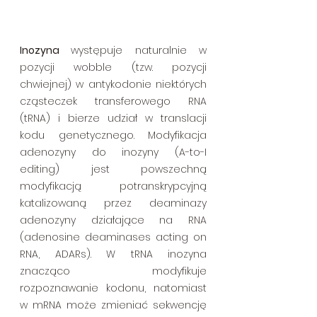
Inozyna 
występuje naturalnie w 
pozycji wobble (tzw. pozycji 
chwiejnej) w antykodonie niektórych 
cząsteczek transferowego RNA 
(tRNA) i bierze udział w translacji 
kodu genetycznego. Modyfikacja 
adenozyny do inozyny (A-to-I 
editing) jest powszechną 
modyfikacją potranskrypcyjną 
katalizowaną przez deaminazy 
adenozyny działające na RNA 
(adenosine deaminases acting on 
RNA, ADARs). W tRNA inozyna 
znacząco modyfikuje 
rozpoznawanie kodonu, natomiast 
w mRNA może zmieniać sekwencję 