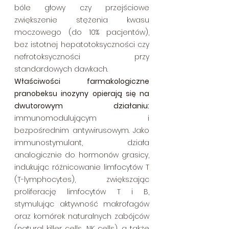
bóle głowy czy przejściowe 
zwiększenie stężenia kwasu 
moczowego (do 10% pacjentów), 
bez istotnej hepatotoksyczności czy 
nefrotoksyczności przy 
standardowych dawkach.
Właściwości farmakologiczne 
pranobeksu inozyny opierają się na 
dwutorowym działaniu: 
immunomodulującym i 
bezpośrednim antywirusowym. Jako 
immunostymulant, działa 
analogicznie do hormonów grasicy, 
indukując różnicowanie limfocytów T 
(T-lymphocytes), zwiększając 
proliferację limfocytów T i B, 
stymulując aktywność makrofagów 
oraz komórek naturalnych zabójców 
(natural killer cells, NK cells), a także 