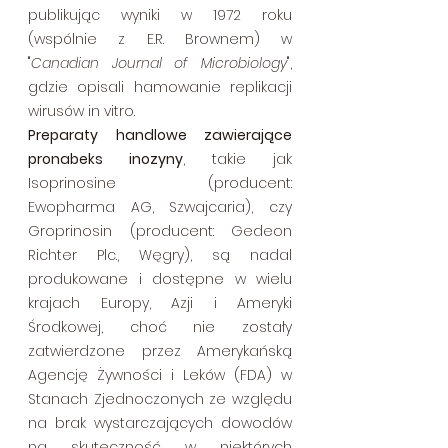
publikując wyniki w 1972 roku 
(wspólnie z E.R. Brownem) w 
"
Canadian Journal of Microbiology
", 
gdzie opisali hamowanie replikacji 
wirusów in vitro.
Preparaty handlowe zawierające 
pronabeks inozyny
, takie jak 
Isoprinosine (producent: 
Ewopharma AG, Szwajcaria), czy 
Groprinosin (producent: Gedeon 
Richter Plc., Węgry), są nadal 
produkowane i dostępne w wielu 
krajach Europy, Azji i Ameryki 
Środkowej, choć nie zostały 
zatwierdzone przez Amerykańską 
Agencję Żywności i Leków (FDA) w 
Stanach Zjednoczonych ze względu 
na brak wystarczających dowodów 
na skuteczność w niektórych 