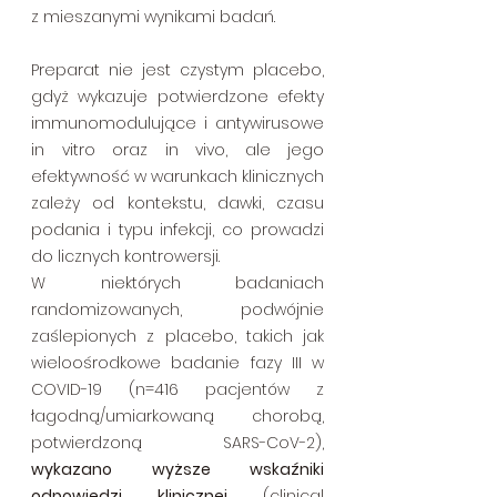
z mieszanymi wynikami badań. 
Preparat nie jest czystym placebo, 
gdyż wykazuje potwierdzone efekty 
immunomodulujące i antywirusowe 
in vitro oraz in vivo, ale jego 
efektywność w warunkach klinicznych 
zależy od kontekstu, dawki, czasu 
podania i typu infekcji, co prowadzi 
do licznych kontrowersji.
W niektórych badaniach 
randomizowanych, podwójnie 
zaślepionych z placebo, takich jak 
wieloośrodkowe badanie fazy III w 
COVID-19 (n=416 pacjentów z 
łagodną/umiarkowaną chorobą, 
potwierdzoną SARS-CoV-2), 
wykazano wyższe wskaźniki 
odpowiedzi klinicznej
 (clinical 