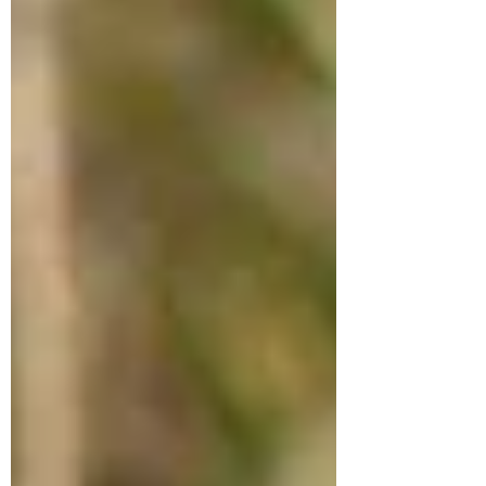
najważniejsze dzieło – Lehrbuch der
biologischen Heilmittel (w trzech tomach,
wyd. Georg Thieme Verlag, Lipsk 1938) –
stanowi niezmiernie cenny podręcznik
biologicznych środków leczniczych, w tym
fitoterapii. dr med. Gerhard Madaus W
czasach Madausa nie rozróżniano
jeszcze cukrzycy typu 1 i typu 2 w
dzisiejszym rozumieniu. Opisyw