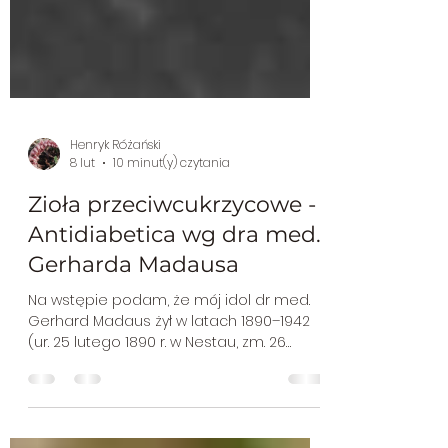
Henryk Różański
8 lut
10 minut(y) czytania
Zioła przeciwcukrzycowe -
Antidiabetica wg dra med.
Gerharda Madausa
Na wstępie podam, że mój idol dr med.
Gerhard Madaus żył w latach 1890–1942
(ur. 25 lutego 1890 r. w Nestau, zm. 26
lutego 1942 r. w Dreźnie). Jego