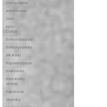
Compositae
Asteraceae
Ziele
Kora -
Cortex
Berberidaceae
Berberysowate
Alkaloidy
Papaveraceae
makowate
metabolity
wtórne
Fabaceae
choroby