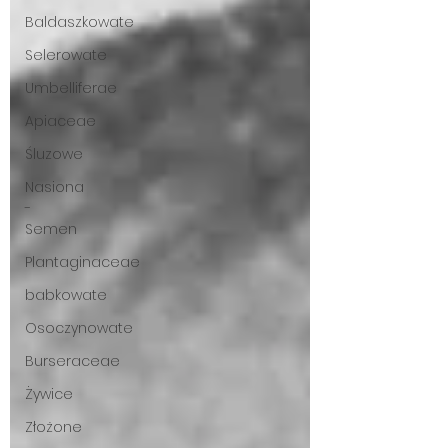
Baldaszkowate
Selerowate
Umbelliferae
Apiaceae
Śluzowe
Nasiona
-
Semen
Plantaginaceae
babkowate
Osoczynowate
Burseraceae
Żywice
Złożone