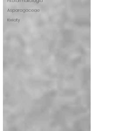
Fitofarmakologia
Asparagaceae
Kwiaty