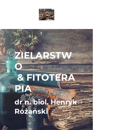
ZIELARSTW
O
& FITOTERA
PIA
dr n. biol. Henryk
Różański