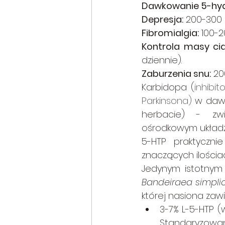
Dawkowanie 5-hyd
Depresja:
 200-300 
Fibromialgia:
 100-2
Kontrola masy cia
dziennie).
Zaburzenia snu:
 2
Karbidopa (
inhibi
Parkinsona)
 w daw
herbacie) - zwi
ośrodkowym układ
5-HTP praktyczn
znaczących ilościa
Jedynym istotnym
Bandeiraea simplic
której nasiona zawi
3-7% L-5-HTP (
Standaryzowane