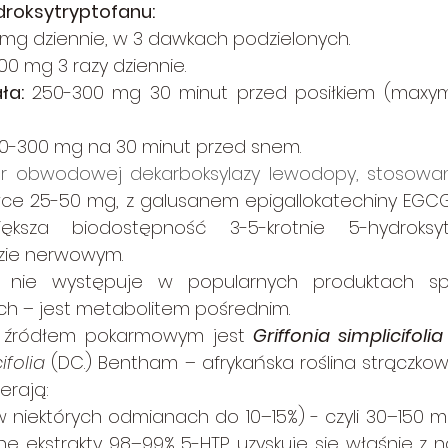
roksytryptofanu:
mg dziennie, w 3 dawkach podzielonych.
00 mg 3 razy dziennie.
ła: 
250-300 mg 30 minut przed posiłkiem (maxym
00-300 mg na 30 minut przed snem.
tor obwodowej dekarboksylazy lewodopy, stosowa
ce 25-50 mg, z galusanem epigallokatechiny EGCG
ększa biodostępność 3-5-krotnie 5-hydroksyt
zie nerwowym.
ie nie występuje w popularnych produktach s
ch – jest metabolitem pośrednim.
 źródłem pokarmowym jest 
Griffonia simplicifolia
ifolia
 (DC.) Bentham – afrykańska roślina strączkow
erają:
w niektórych odmianach do 10–15%) - czyli 30–150 mg
 ekstrakty 98–99% 5-HTP uzyskuje się właśnie z n