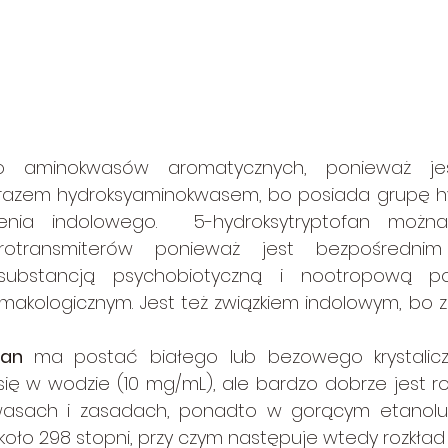
o aminokwasów aromatycznych, ponieważ je
zarazem hydroksyaminokwasem, bo posiada grupę h
ienia indolowego.  5-hydroksytryptofan można
rotransmiterów ponieważ jest bezpośrednim 
t substancją psychobiotyczną i nootropową p
rmakologicznym. Jest też związkiem indolowym, bo za
fan 
ma postać białego lub bezowego krystaliczn
ię w wodzie (10 mg/mL), ale bardzo dobrze jest ro
wasach i zasadach, ponadto w gorącym etanolu.
koło 298 stopni, przy czym następuje wtedy rozkład 