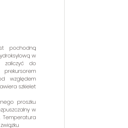
st pochodną 
ydroksylową w 
 zaliczyć do 
prekursorem 
od względem 
wiera szkielet 
ego proszku. 
zpuszczalny w 
 Temperatura 
związku. 