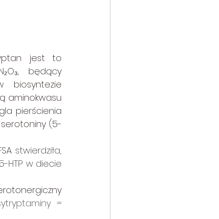
Burseraceae
ptan jest to 
₂O₃, będący 
tex
 biosyntezie 
ną aminokwasu 
la pierścienia 
owate
serotoniny (5-
FSA 
stwierdziła, 
aragaceae
-HTP w diecie 
erotonergiczny 
ytryptaminy = 