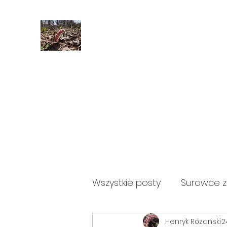
Home
Blog
Subskrybuj
Kontakt
Wszystkie posty
Surowce zi
Henryk Różański
2
Zioła olejkowe
Baldas