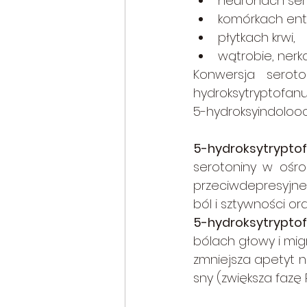
neuronach ser
komórkach ent
płytkach krwi,
wątrobie, nerk
Konwersja serot
hydroksytryptofan
5-hydroksyindoloo
5-hydroksytrypto
serotoniny w ośr
przeciwdepresyjne
ból i sztywności or
5-hydroksytrypto
bólach głowy i mig
zmniejsza apetyt n
sny (zwiększa fazę 