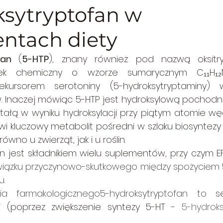
ksytryptofan w
ntach diety
ntaginaceae
babkowate
Osoczynowate
fan 
(
5-HTP
), znany również pod nazwą oksitry
zek chemiczny o wzorze sumarycznym C₁₁H₁₂N
ompositae
Asteraceae
Ziele
Kora - Cor
kursorem serotoniny (5-hydroksytryptaminy) w
. Inaczej mówiąc 5-HTP jest hydroksylową pochod
tałą w wyniku hydroksylacji przy piątym atomie węg
rysowate
Alkaloidy
Papaveraceae
mak
i kluczowy metabolit pośredni w szlaku biosyntezy 
ówno u zwierząt, jak i u roślin.
n jest składnikiem wielu suplementów, przy czym E
baceae
choroby
Fitofarmakologia
Asp
związku przyczynowo-skutkowego między spożyciem 5
u.
a farmakologicznego5-hydroksytryptofan to 
s
i (poprzez zwiększenie syntezy 5-HT - 
5-hydroks