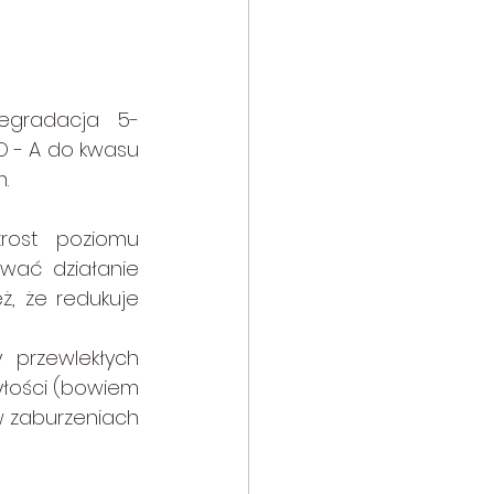
egradacja 5-
- A do kwasu 
.
rost poziomu 
ać działanie 
 że redukuje 
przewlekłych 
łości (bowiem 
 zaburzeniach 