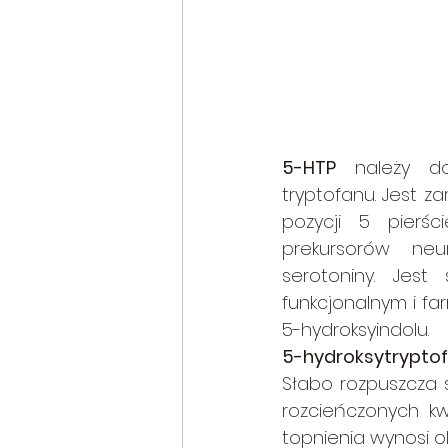
5-HTP
 należy d
tryptofanu. Jest 
pozycji 5 pierśc
prekursorów neu
serotoniny. Jes
funkcjonalnym i fa
5-hydroksyindolu.
5-hydroksytrypto
Słabo rozpuszcza s
rozcieńczonych k
topnienia wynosi o