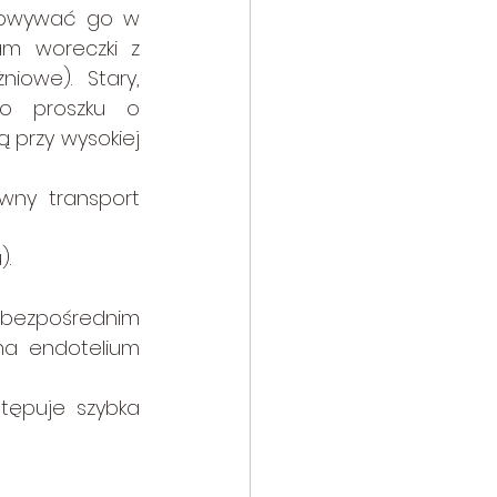
chowywać go w 
m woreczki z 
owe). Stary, 
go proszku o 
przy wysokiej 
wny transport 
).
 bezpośrednim 
a endotelium 
tępuje szybka 