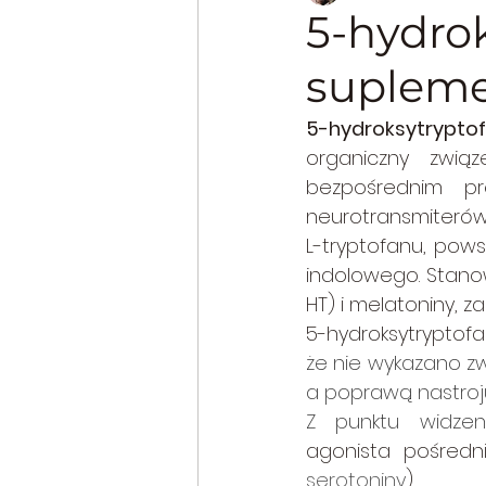
5-hydro
supleme
Nasiona - Semen
Pla
5-hydroksytrypto
organiczny zwią
Żywice
Złożone
C
bezpośrednim pre
neurotransmiterów
L-tryptofanu, pows
Berberidaceae
Berbe
indolowego. Stanow
HT) i melatoniny, zar
5-hydroksytryptofa
metabolity wtórne
Fa
że ​​nie wykazano 
a poprawą nastroj
Z punktu widzeni
agonista pośredn
serotoniny
).