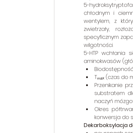
5-hydroksytryptofa
chłodnym i ciemn
wentylem, z któr
zwietrzały, roz
specyficznym zapac
wilgotności.
5-HTP wchłania si
aminokwasów (główn
Biodostępność 
Tₘₐₓ (czas do 
Przenikanie pr
substratem dl
naczyń mózgo
Okres półtrwan
konwersja do s
Dekarboksylacja d