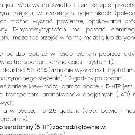
n jest wrażliwy na światło i tlen. Najlepiej prze
ym miejscu, w szczelnych pojemnikach (poleca
ych można wyssać powietrze, opakowania próżni
łożony 5-hydroksytryptofan ma postać ciemne
hu, może też przejść w formę mazistą lub zbryloną 
ę bardzo dobrze w jelicie cienkim poprzez akty
ie transporter L-amino acids – system L).
doustna: 50–80% (znacznie wyższa niż L-tryptofanu
maksymalnego stężenia): 1-2 godziny po podaniu.
zez barierę krew-mózg: bardzo dobre - 5-HTP jest
a transportera aminokwasów obojętnych (LAT1) n
wych.
ia w osoczu: 1,5–2,5 godziny (krótki, bowiem nas
erotoniny).
o serotoniny (5-HT) zachodzi głównie w: