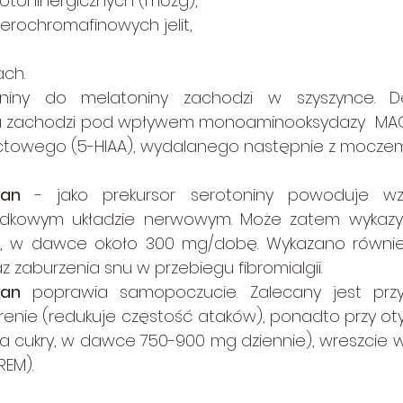
otoninergicznych (mózg),
erochromafinowych jelit,
ach.
oniny do melatoniny zachodzi w szyszynce. D
u zachodzi pod wpływem monoaminooksydazy  MAO 
ctowego (5-HIAA), wydalanego następnie z moczem
fan
 - jako prekursor serotoniny powoduje wz
odkowym układzie nerwowym. Może zatem wykazyw
, w dawce około 300 mg/dobę. Wykazano również,
az zaburzenia snu w przebiegu fibromialgii. 
fan
 poprawia samopoczucie. Zalecany jest przy 
renie (redukuje częstość ataków), ponadto przy oty
a cukry, w dawce 750-900 mg dziennie), wreszcie w
REM).