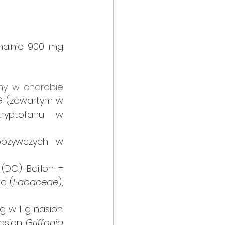
alnie 900 mg 
ny w chorobie 
 (zawartym w 
ryptofanu w 
pożywczych w 
(DC.) Baillon = 
a (
Fabaceae
)
, 
 w 1 g nasion. 
asion 
Griffonia 