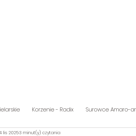
elarskie
Korzenie - Radix
Surowce Amaro-a
4 lis 2025
3 minut(y) czytania
zkowate
Selerowate
Umbelliferae
Apia